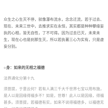
众生之心生灭不停，就像瀑布流水，念念迁流，若于过去、
现在、未来三世中，去推求实在永恒，其实都是种种攀缘妄
执的心相，皆无自性，了不可得。因为过去已灭，未来未
生，现在心也是刹那生灭，所以若执著三心为实有，只是虚
妄分别。
○身：如来的无相之福德
法界通化分第十九
须菩提，于意云何？若有人满三千大千世界七宝以用布施，
是人以是因缘得福多不？
如是，世尊！此人以是因缘，得福
甚多。
须菩提，若福德有实，如来不说得福德多，以福德无