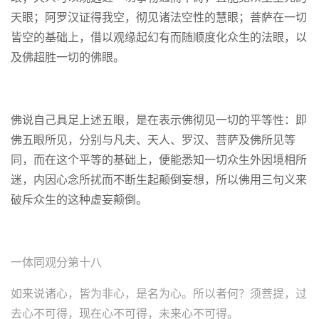
天眼；阿罗汉证得我空，彻见诸法空性的慧眼；菩萨在一切
皆空的基础上，借以观缘起幻有而随顺度化众生的法眼，以
及佛超胜一切的佛眼。
佛说自己具足上述五眼，是在表示佛彻见一切的平等性：即
佛五眼所见，分别与凡夫、天人、罗汉、菩萨及佛所见等
同，而在这个平等的基础上，便能悉知一切众生外因境相所
迷，内因心念所扰而不断生起颠倒妄想，所以佛用三句义来
破斥众生的这种虚妄颠倒。
一体同观分第十八
如来说诸心，皆为非心，是名为心。
所以者何？须菩提，过
去心不可得，现在心不可得，未来心不可得。