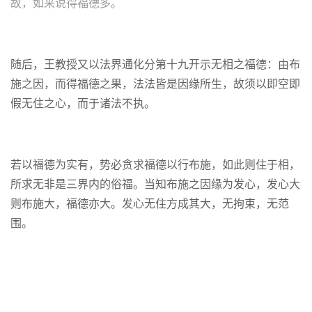
故，如来说得福德多。
随后，王教授又以法界通化分第十九开示无相之福德：由布
施之因，而得福德之果，法法皆是因缘所生，故须以即空即
假无住之心，而于诸法不执。
若以福德为实有，势必贪求福德以行布施，如此则住于相，
所求无非是三界内的俗福。当知布施之因缘为发心，发心大
则布施大，福德亦大。发心无住方成其大，无拘束，无范
围。