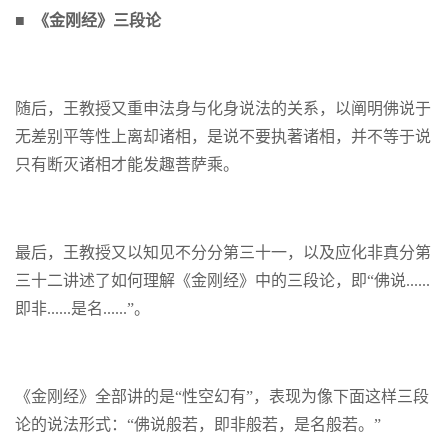
■ 《金刚经》三段论
随后，王教授又重申法身与化身说法的关系，以阐明佛说于
无差别平等性上离却诸相，是说不要执著诸相，并不等于说
只有断灭诸相才能发趣菩萨乘。
最后，王教授又以知见不分分第三十一，以及应化非真分第
三十二讲述了如何理解《金刚经》中的三段论，即“佛说......
即非......是名......”。
《金刚经》全部讲的是“性空幻有”，表现为像下面这样三段
论的说法形式：“佛说般若，即非般若，是名般若。”